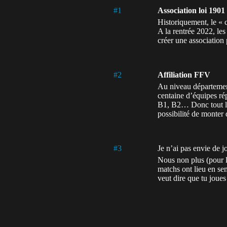
#1
Association loi 1901
Historiquement, le « 
A la rentrée 2022, le
créer une association 
#2
Affiliation FFV
Au niveau département
centaine d’équipes rép
B1, B2… Donc tout le
possibilité de monter 
#3
Je n’ai pas envie de 
Nous non plus (pour l
matchs ont lieu en sem
veut dire que tu joue