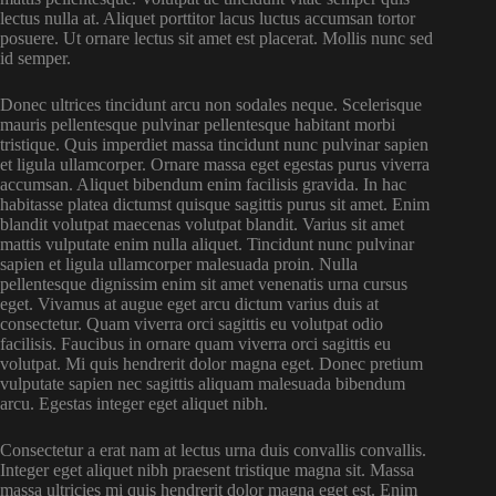
lectus nulla at. Aliquet porttitor lacus luctus accumsan tortor
posuere. Ut ornare lectus sit amet est placerat. Mollis nunc sed
id semper.
Donec ultrices tincidunt arcu non sodales neque. Scelerisque
mauris pellentesque pulvinar pellentesque habitant morbi
tristique. Quis imperdiet massa tincidunt nunc pulvinar sapien
et ligula ullamcorper. Ornare massa eget egestas purus viverra
accumsan. Aliquet bibendum enim facilisis gravida. In hac
habitasse platea dictumst quisque sagittis purus sit amet. Enim
blandit volutpat maecenas volutpat blandit. Varius sit amet
mattis vulputate enim nulla aliquet. Tincidunt nunc pulvinar
sapien et ligula ullamcorper malesuada proin. Nulla
pellentesque dignissim enim sit amet venenatis urna cursus
eget. Vivamus at augue eget arcu dictum varius duis at
consectetur. Quam viverra orci sagittis eu volutpat odio
facilisis. Faucibus in ornare quam viverra orci sagittis eu
volutpat. Mi quis hendrerit dolor magna eget. Donec pretium
vulputate sapien nec sagittis aliquam malesuada bibendum
arcu. Egestas integer eget aliquet nibh.
Consectetur a erat nam at lectus urna duis convallis convallis.
Integer eget aliquet nibh praesent tristique magna sit. Massa
massa ultricies mi quis hendrerit dolor magna eget est. Enim