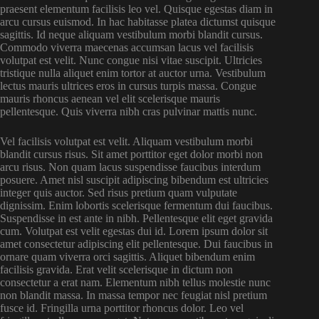
praesent elementum facilisis leo vel. Quisque egestas diam in
arcu cursus euismod. In hac habitasse platea dictumst quisque
sagittis. Id neque aliquam vestibulum morbi blandit cursus.
Commodo viverra maecenas accumsan lacus vel facilisis
volutpat est velit. Nunc congue nisi vitae suscipit. Ultricies
tristique nulla aliquet enim tortor at auctor urna. Vestibulum
lectus mauris ultrices eros in cursus turpis massa. Congue
mauris rhoncus aenean vel elit scelerisque mauris
pellentesque. Quis viverra nibh cras pulvinar mattis nunc.
Vel facilisis volutpat est velit. Aliquam vestibulum morbi
blandit cursus risus. Sit amet porttitor eget dolor morbi non
arcu risus. Non quam lacus suspendisse faucibus interdum
posuere. Amet nisl suscipit adipiscing bibendum est ultricies
integer quis auctor. Sed risus pretium quam vulputate
dignissim. Enim lobortis scelerisque fermentum dui faucibus.
Suspendisse in est ante in nibh. Pellentesque elit eget gravida
cum. Volutpat est velit egestas dui id. Lorem ipsum dolor sit
amet consectetur adipiscing elit pellentesque. Dui faucibus in
ornare quam viverra orci sagittis. Aliquet bibendum enim
facilisis gravida. Erat velit scelerisque in dictum non
consectetur a erat nam. Elementum nibh tellus molestie nunc
non blandit massa. In massa tempor nec feugiat nisl pretium
fusce id. Fringilla urna porttitor rhoncus dolor. Leo vel